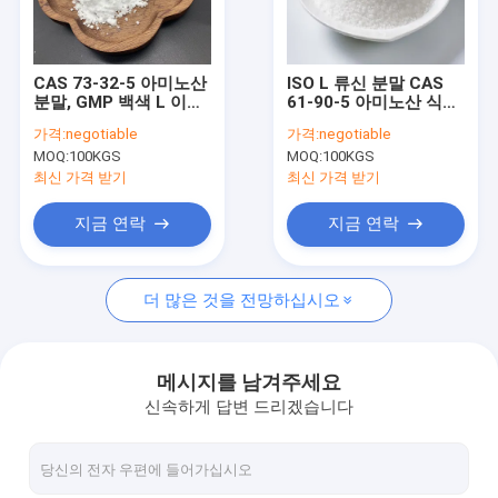
공장 여행
품질 관리
CAS 73-32-5 아미노산
ISO L 류신 분말 CAS
분말, GMP 백색 L 이소
61-90-5 아미노산 식품
연락주세요
류신 분말
첨가물
가격:
negotiable
가격:
negotiable
MOQ:
100KGS
MOQ:
100KGS
뉴스
최신 가격 받기
최신 가격 받기
경우
지금 연락
지금 연락
더 많은 것을 전망하십시오
산성도 규칙
구연산 과립
메시지를 남겨주세요
신속하게 답변 드리겠습니다
아미노산 분말
천연 풍미 증강제