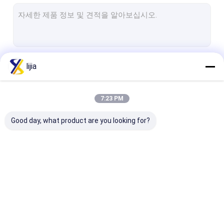
음식 급료 부식방지제
감미질
안정화제
계속하다
lijia
식품 등급 증점제
음식 급료 인산염
7:23 PM
우리의 카테고리
식품 학년 전분 분말
Good day, what product are you looking for?
식품 성분 유화제
비타민 첨가물
화학 원료
산성도 규칙
구연산 과립
아미노산 분말