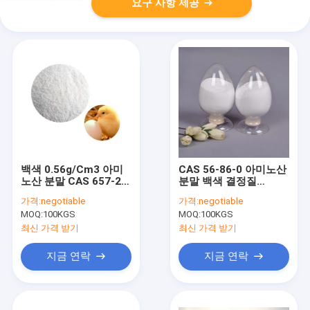
요구 사항 제공
백색 0.56g/Cm3 아미
CAS 56-86-0 아미노산
노산 분말 CAS 657-27-
분말 백색 결정질
2 L 라이신 HCL
25kg/Drum L 글루타민
가격:
negotiable
가격:
negotiable
산
MOQ:
100KGS
MOQ:
100KGS
최신 가격 받기
최신 가격 받기
지금 연락
지금 연락