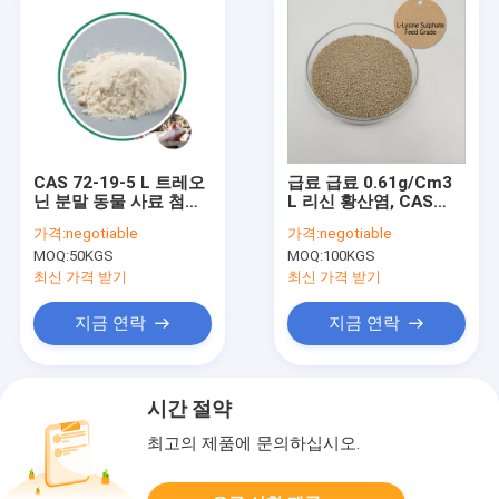
CAS 72-19-5 L 트레오
급료 급료 0.61g/Cm3
닌 분말 동물 사료 첨가
L 리신 황산염, CAS
제 USP 기준
657-27-2 순수한 아미
가격:
negotiable
가격:
negotiable
노산
MOQ:
50KGS
MOQ:
100KGS
최신 가격 받기
최신 가격 받기
지금 연락
지금 연락
시간 절약
최고의 제품에 문의하십시오.