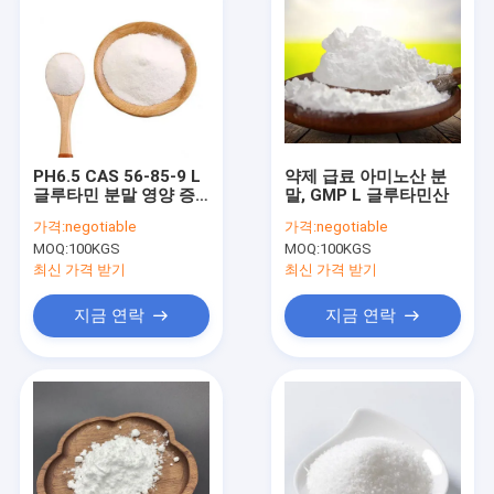
PH6.5 CAS 56-85-9 L
약제 급료 아미노산 분
글루타민 분말 영양 증
말, GMP L 글루타민산
진제 음식 급료
가격:
negotiable
가격:
negotiable
MOQ:
100KGS
MOQ:
100KGS
최신 가격 받기
최신 가격 받기
지금 연락
지금 연락
집
제품
우리에 대하여