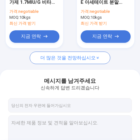
가제 1.7MIU/G 비타민
E 아세테이트 분말
음식 급료 부식방지제
A 팔미테이트 오일
HALAL 인증
가격:
negotiable
가격:
negotiable
MOQ:
감미질
10kgs
MOQ:
10kgs
최신 가격 받기
최신 가격 받기
안정화제
지금 연락
지금 연락
식품 등급 증점제
더 많은 것을 전망하십시오
음식 급료 인산염
식품 학년 전분 분말
메시지를 남겨주세요
식품 성분 유화제
신속하게 답변 드리겠습니다
비타민 첨가물
화학 원료