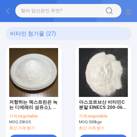
비타민 첨가물
(27)
저항하는 덱스트린은 녹
아스코르브산 비타민C
는 디에레리 섬유소), 건
분말 EINECS 200-066-
강 관리 제품을 (급수합
2
가격:
negotiable
가격:
negotiable
니다
MOQ:
25KGS
MOQ:
500kgs
최신 가격 받기
최신 가격 받기