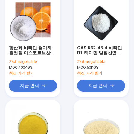
항산화 비타민 첨가제
CAS 532-43-4 비타민
결정질 아스코르브산 비
B1 티아민 일질산염
타민 C
C12H17ClN4OS
가격:
negotiable
가격:
negotiable
MOQ:
100KGS
MOQ:
50KGS
최신 가격 받기
최신 가격 받기
지금 연락
지금 연락
집
제품
우리에 대하여