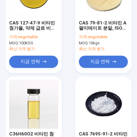
공장 여행
품질 관리
CAS 127-47-9 비타민
CAS 79-81-2 비타민 A
첨가물, 약제 급료 비타
팔미테이트 분말, ISO
연락주세요
민 A 아세테이트
레티닐 팔미테이트
가격:
negotiable
가격:
negotiable
MOQ:
100KGS
MOQ:
10kgs
뉴스
최신 가격 받기
최신 가격 받기
경우
지금 연락
지금 연락
산성도 규칙
구연산 과립
아미노산 분말
천연 풍미 증강제
C36H60O2 비타민 첨
CAS 7695-91-2 비타민