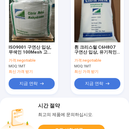
ISO9001 구연산 입상,
흰 크리스털 C6H8O7
무색인 100Mesh 고체
구연산 입상, 유기적인
구연산
12 메쉬 구연산
가격:
negotiable
가격:
negotiable
MOQ:
1MT
MOQ:
1MT
최신 가격 받기
최신 가격 받기
지금 연락
지금 연락
시간 절약
최고의 제품에 문의하십시오.