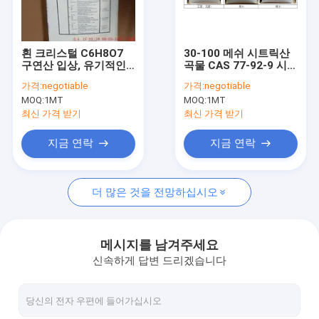
공장 여행
품질 관리
흰 크리스털 C6H8O7
30-100 메쉬 시트릭산
구연산 입상, 유기적인
곡물 CAS 77-92-9 시트
연락주세요
12 메쉬 구연산
릭산 무수성
가격:
negotiable
가격:
negotiable
MOQ:
1MT
MOQ:
1MT
뉴스
최신 가격 받기
최신 가격 받기
경우
지금 연락
지금 연락
더 많은 것을 전망하십시오
산성도 규칙
구연산 과립
메시지를 남겨주세요
신속하게 답변 드리겠습니다
아미노산 분말
천연 풍미 증강제