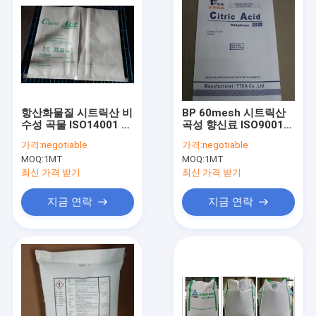
항산화물질 시트릭산 비
BP 60mesh 시트릭산
수성 곡물 ISO14001 인
곡성 향신료 ISO9001
증
승인
가격:
negotiable
가격:
negotiable
MOQ:
1MT
MOQ:
1MT
최신 가격 받기
최신 가격 받기
지금 연락
지금 연락
집
제품
우리에 대하여