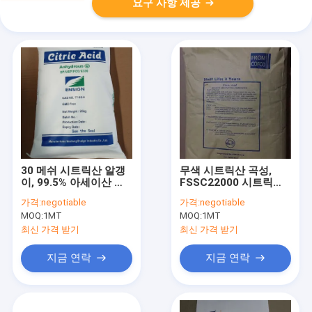
요구 사항 제공
30 메쉬 시트릭산 알갱
무색 시트릭산 곡성,
이, 99.5% 아세이산 조
FSSC22000 시트릭산
절기
USP
가격:
negotiable
가격:
negotiable
MOQ:
1MT
MOQ:
1MT
최신 가격 받기
최신 가격 받기
지금 연락
지금 연락