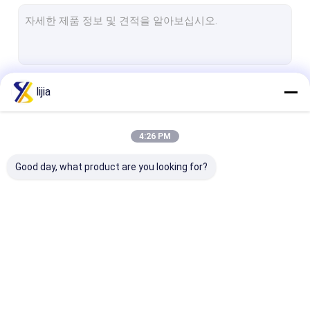
음식 급료 부식방지제
감미질
안정화제
계속하다
lijia
식품 등급 증점제
음식 급료 인산염
4:26 PM
우리의 카테고리
식품 학년 전분 분말
Good day, what product are you looking for?
식품 성분 유화제
비타민 첨가물
화학 원료
산성도 규칙
구연산 과립
아미노산 분말